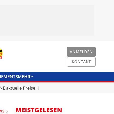
ANMELDEN
KONTAKT
NEMENTS
MEHR
ENKONVERTER
KONTAKT
E aktuelle Preise !!
MEISTGELESEN
WS