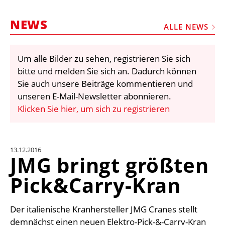
STELLEN
NEWS
MARKTPLATZ
ALLE NEWS
ABONNEMENTS
Um alle Bilder zu sehen, registrieren Sie sich
VIDEOS
bitte und melden Sie sich an. Dadurch können
BIBLIOTHEK
Sie auch unsere Beiträge kommentieren und
unseren E-Mail-Newsletter abonnieren.
KRAN & BÜHNE
Klicken Sie hier, um sich zu registrieren
MEDIADATEN
WÄHRUNGSRECHNER
13.12.2016
EINHEITENKONVERTER
JMG bringt größten
KONTAKT
Pick&Carry-Kran
Der italienische Kranhersteller JMG Cranes stellt
demnächst einen neuen Elektro-Pick-&-Carry-Kran