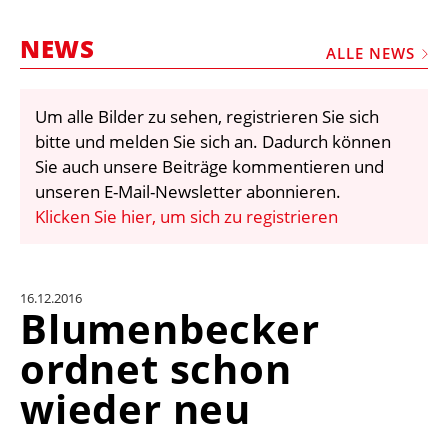
STELLEN
NEWS
MARKTPLATZ
ALLE NEWS
ABONNEMENTS
Um alle Bilder zu sehen, registrieren Sie sich
VIDEOS
bitte und melden Sie sich an. Dadurch können
BIBLIOTHEK
Sie auch unsere Beiträge kommentieren und
unseren E-Mail-Newsletter abonnieren.
KRAN & BÜHNE
Klicken Sie hier, um sich zu registrieren
MEDIADATEN
WÄHRUNGSRECHNER
16.12.2016
EINHEITENKONVERTER
Blumenbecker
KONTAKT
ordnet schon
wieder neu