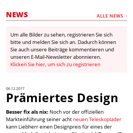
STELLEN
NEWS
MARKTPLATZ
ALLE NEWS
ABONNEMENTS
Um alle Bilder zu sehen, registrieren Sie sich
VIDEOS
bitte und melden Sie sich an. Dadurch können
BIBLIOTHEK
Sie auch unsere Beiträge kommentieren und
unseren E-Mail-Newsletter abonnieren.
KRAN & BÜHNE
Klicken Sie hier, um sich zu registrieren
MEDIADATEN
WÄHRUNGSRECHNER
06.12.2017
EINHEITENKONVERTER
Prämiertes Design
KONTAKT
Besser fix als nix:
Noch vor der offiziellen
Markteinführung seiner acht
neuen Teleskoplader
kann Liebherr einen Designpreis für eines der