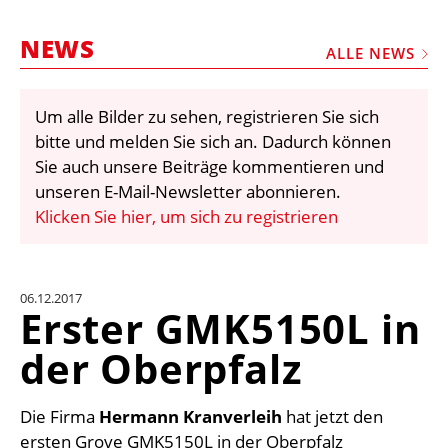
STELLEN
NEWS
MARKTPLATZ
ALLE NEWS
ABONNEMENTS
Um alle Bilder zu sehen, registrieren Sie sich
VIDEOS
bitte und melden Sie sich an. Dadurch können
BIBLIOTHEK
Sie auch unsere Beiträge kommentieren und
unseren E-Mail-Newsletter abonnieren.
KRAN & BÜHNE
Klicken Sie hier, um sich zu registrieren
MEDIADATEN
WÄHRUNGSRECHNER
06.12.2017
EINHEITENKONVERTER
Erster GMK5150L in
KONTAKT
der Oberpfalz
Die Firma
Hermann Kranverleih
hat jetzt den
ersten Grove GMK5150L in der Oberpfalz