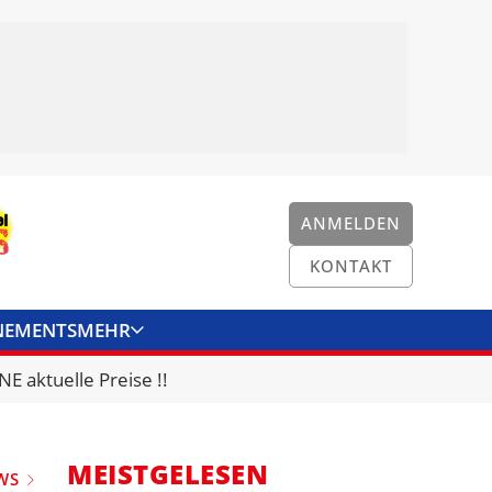
ANMELDEN
KONTAKT
NEMENTS
MEHR
ENKONVERTER
KONTAKT
E aktuelle Preise !!
MEISTGELESEN
WS