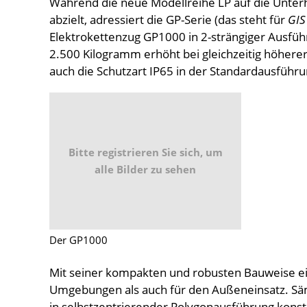
Während die neue Modellreihe LP auf die Unter
abzielt, adressiert die GP-Serie (das steht für
GIS
Elektrokettenzug GP1000 in 2-strängiger Ausfüh
2.500 Kilogramm erhöht bei gleichzeitig höherer
auch die Schutzart IP65 in der Standardausführu
Bitte registrieren Sie sich, um
alle Bilder zu sehen
Der GP1000
Mit seiner kompakten und robusten Bauweise eig
Umgebungen als auch für den Außeneinsatz. Sä
in selbstzentrierender Polygonausführung kons