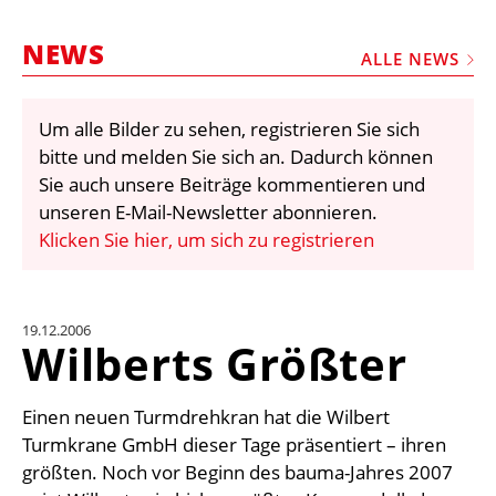
STELLEN
NEWS
MARKTPLATZ
ALLE NEWS
ABONNEMENTS
Um alle Bilder zu sehen, registrieren Sie sich
VIDEOS
bitte und melden Sie sich an. Dadurch können
BIBLIOTHEK
Sie auch unsere Beiträge kommentieren und
unseren E-Mail-Newsletter abonnieren.
KRAN & BÜHNE
Klicken Sie hier, um sich zu registrieren
MEDIADATEN
WÄHRUNGSRECHNER
19.12.2006
EINHEITENKONVERTER
Wilberts Größter
KONTAKT
Einen neuen Turmdrehkran hat die Wilbert
Turmkrane GmbH dieser Tage präsentiert – ihren
größten. Noch vor Beginn des bauma-Jahres 2007