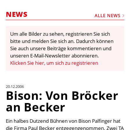
STELLEN
NEWS
MARKTPLATZ
ALLE NEWS
ABONNEMENTS
Um alle Bilder zu sehen, registrieren Sie sich
VIDEOS
bitte und melden Sie sich an. Dadurch können
BIBLIOTHEK
Sie auch unsere Beiträge kommentieren und
unseren E-Mail-Newsletter abonnieren.
KRAN & BÜHNE
Klicken Sie hier, um sich zu registrieren
MEDIADATEN
WÄHRUNGSRECHNER
20.12.2006
EINHEITENKONVERTER
Bison: Von Bröcker
KONTAKT
an Becker
Ein halbes Dutzend Bühnen von Bison Palfinger hat
die Firma Paul Becker entgegengenommen. Zwei TA