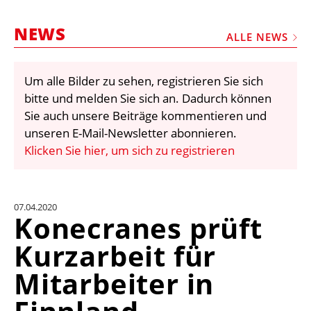
STELLEN
NEWS
MARKTPLATZ
ALLE NEWS
ABONNEMENTS
Um alle Bilder zu sehen, registrieren Sie sich
VIDEOS
bitte und melden Sie sich an. Dadurch können
BIBLIOTHEK
Sie auch unsere Beiträge kommentieren und
unseren E-Mail-Newsletter abonnieren.
KRAN & BÜHNE
Klicken Sie hier, um sich zu registrieren
MEDIADATEN
WÄHRUNGSRECHNER
07.04.2020
EINHEITENKONVERTER
Konecranes prüft
KONTAKT
Kurzarbeit für
Mitarbeiter in