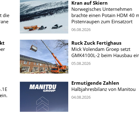
Kran auf Skiern
Norwegisches Unternehmen
t die
brachte einen Potain HDM 40 m
rane
Pistenraupen zum Einsatzort
06.08.2026
kt
Ruck Zuck Fertighaus
ber
Mick Volendam Groep setzt
GMK4100L-2 beim Hausbau ei
05.08.2026
Ermutigende Zahlen
5.1E
Halbjahresbilanz von Manitou
ein.
04.08.2026