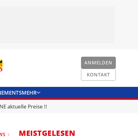
ANMELDEN
KONTAKT
NEMENTS
MEHR
ENKONVERTER
KONTAKT
E aktuelle Preise !!
MEISTGELESEN
WS