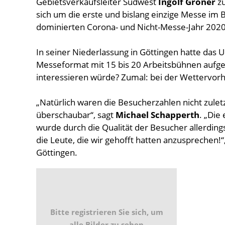
Gebietsverkaufsleiter Südwest
Ingolf Gröner
zu
sich um die erste und bislang einzige Messe im
dominierten Corona- und Nicht-Messe-Jahr 2020
In seiner Niederlassung in Göttingen hatte da
Messeformat mit 15 bis 20 Arbeitsbühnen aufge
interessieren würde? Zumal: bei der Wettervo
„Natürlich waren die Besucherzahlen nicht zule
überschaubar“, sagt
Michael Schapperth
. „Die
wurde durch die Qualität der Besucher allerdi
die Leute, die wir gehofft hatten anzusprechen!“
Göttingen.
Bitte registrieren Sie sich, um
alle Bilder zu sehen