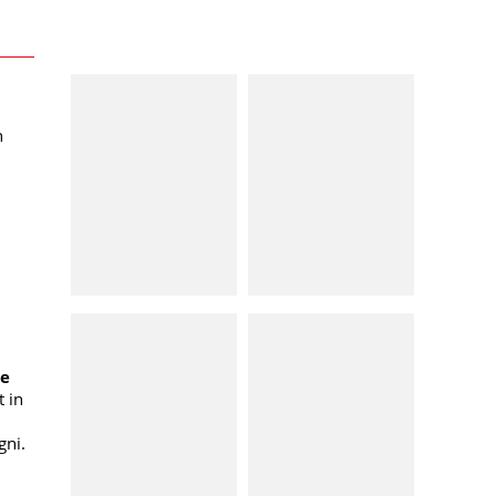
n
ne
 in
gni.