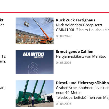
kt
Ruck Zuck Fertighaus
ber
Mick Volendam Groep setzt
GMK4100L-2 beim Hausbau ei
05.08.2026
Ermutigende Zahlen
5.1E
Halbjahresbilanz von Manitou
ein.
04.08.2026
Diesel- und Elektrogroßbüh
 an
Gräber Arbeitsbühnen investiert
neue 44-Meter-
Teleskoparbeitsbühnen von Ma
03.08.2026