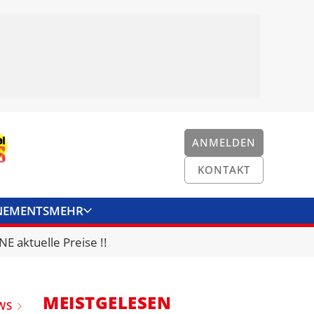
ANMELDEN
KONTAKT
NEMENTS
MEHR
ENKONVERTER
KONTAKT
E aktuelle Preise !!
MEISTGELESEN
WS