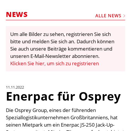
STELLEN
NEWS
MARKTPLATZ
ALLE NEWS
ABONNEMENTS
Um alle Bilder zu sehen, registrieren Sie sich
VIDEOS
bitte und melden Sie sich an. Dadurch können
BIBLIOTHEK
Sie auch unsere Beiträge kommentieren und
unseren E-Mail-Newsletter abonnieren.
KRAN & BÜHNE
Klicken Sie hier, um sich zu registrieren
MEDIADATEN
WÄHRUNGSRECHNER
11.11.2022
EINHEITENKONVERTER
Enerpac für Osprey
KONTAKT
Die Osprey Group, eines der führenden
Speziallogistikunternehmen Großbritanniens, hat
seinen Mietpark um ein Enerpac JS-250 Jack-Up-