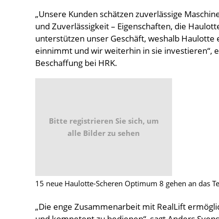
„Unsere Kunden schätzen zuverlässige Maschinen
und Zuverlässigkeit – Eigenschaften, die Haulott
unterstützen unser Geschäft, weshalb Haulotte e
einnimmt und wir weiterhin in sie investieren“, e
Beschaffung bei HRK.
Bitte registrieren Sie sich, um
alle Bilder zu sehen
15 neue Haulotte-Scheren Optimum 8 gehen an das 
„Die enge Zusammenarbeit mit RealLift ermöglic
und kompetent zu bedienen“, sagt Anders Svens