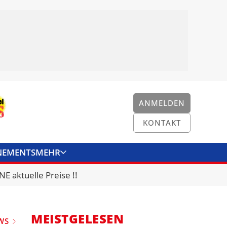
ANMELDEN
KONTAKT
NEMENTS
MEHR
ENKONVERTER
KONTAKT
E aktuelle Preise !!
MEISTGELESEN
WS