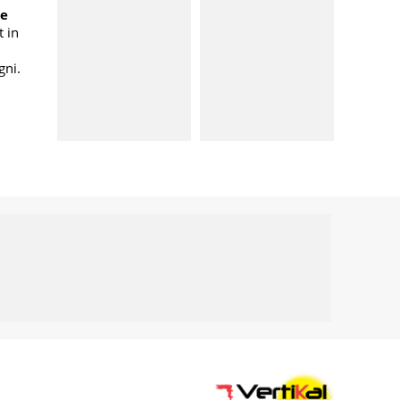
ne
 in
gni.