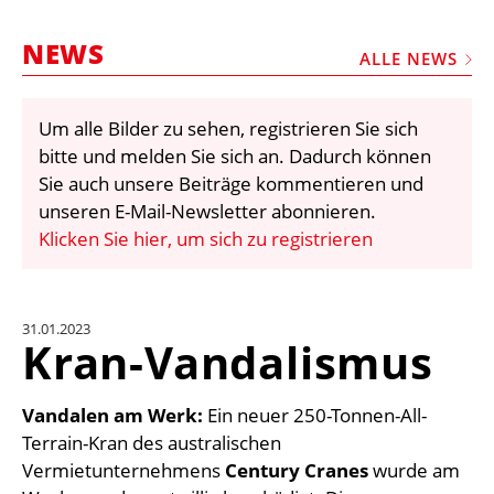
STELLEN
NEWS
MARKTPLATZ
ALLE NEWS
ABONNEMENTS
Um alle Bilder zu sehen, registrieren Sie sich
VIDEOS
bitte und melden Sie sich an. Dadurch können
BIBLIOTHEK
Sie auch unsere Beiträge kommentieren und
unseren E-Mail-Newsletter abonnieren.
KRAN & BÜHNE
Klicken Sie hier, um sich zu registrieren
MEDIADATEN
WÄHRUNGSRECHNER
31.01.2023
EINHEITENKONVERTER
Kran-Vandalismus
KONTAKT
Vandalen am Werk:
Ein neuer 250-Tonnen-All-
Terrain-Kran des australischen
Vermietunternehmens
Century Cranes
wurde am