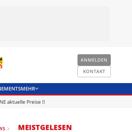
ANMELDEN
KONTAKT
NEMENTS
MEHR
ENKONVERTER
KONTAKT
E aktuelle Preise !!
MEISTGELESEN
WS