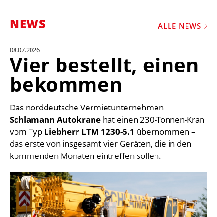
STELLEN
NEWS
MARKTPLATZ
ALLE NEWS
ABONNEMENTS
08.07.2026
Vier bestellt, einen
VIDEOS
bekommen
BIBLIOTHEK
KRAN & BÜHNE
Das norddeutsche Vermietunternehmen
MEDIADATEN
Schlamann Autokrane
hat einen 230-Tonnen-Kran
vom Typ
Liebherr LTM 1230-5.1
übernommen –
WÄHRUNGSRECHNER
das erste von insgesamt vier Geräten, die in den
EINHEITENKONVERTER
kommenden Monaten eintreffen sollen.
KONTAKT