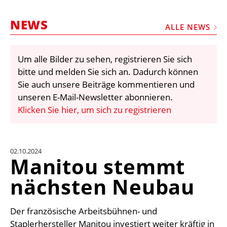
STELLEN
NEWS
MARKTPLATZ
ALLE NEWS
ABONNEMENTS
Um alle Bilder zu sehen, registrieren Sie sich
VIDEOS
bitte und melden Sie sich an. Dadurch können
BIBLIOTHEK
Sie auch unsere Beiträge kommentieren und
unseren E-Mail-Newsletter abonnieren.
KRAN & BÜHNE
Klicken Sie hier, um sich zu registrieren
MEDIADATEN
WÄHRUNGSRECHNER
02.10.2024
EINHEITENKONVERTER
Manitou stemmt
KONTAKT
nächsten Neubau
Der französische Arbeitsbühnen- und
Staplerhersteller Manitou investiert weiter kräftig in