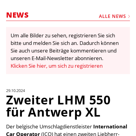
STELLEN
NEWS
MARKTPLATZ
ALLE NEWS
ABONNEMENTS
Um alle Bilder zu sehen, registrieren Sie sich
VIDEOS
bitte und melden Sie sich an. Dadurch können
BIBLIOTHEK
Sie auch unsere Beiträge kommentieren und
unseren E-Mail-Newsletter abonnieren.
KRAN & BÜHNE
Klicken Sie hier, um sich zu registrieren
MEDIADATEN
WÄHRUNGSRECHNER
29.10.2024
EINHEITENKONVERTER
Zweiter LHM 550
KONTAKT
für Antwerp XL
Der belgische Umschlagdienstleister
International
Car Operator
(ICO) hat einen zweiten Liebherr-