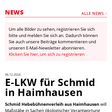
STELLEN
NEWS
MARKTPLATZ
ALLE NEWS
ABONNEMENTS
Um alle Bilder zu sehen, registrieren Sie sich
VIDEOS
bitte und melden Sie sich an. Dadurch können
BIBLIOTHEK
Sie auch unsere Beiträge kommentieren und
unseren E-Mail-Newsletter abonnieren.
KRAN & BÜHNE
Klicken Sie hier, um sich zu registrieren
MEDIADATEN
WÄHRUNGSRECHNER
06.12.2024
EINHEITENKONVERTER
E-LKW für Schmid
KONTAKT
in Haimhausen
Schmid Hebebühnenverleih aus Haimhausen
will
Maßstäbe in Sachen ökologischer Verantwortung