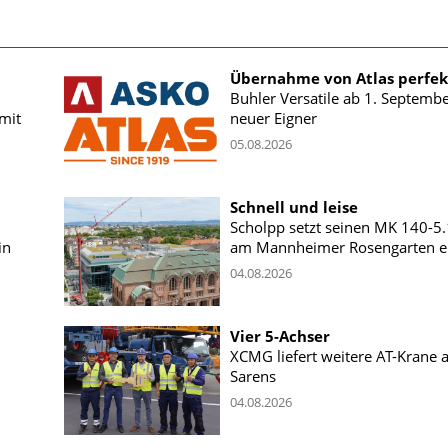
Übernahme von Atlas perfek
Buhler Versatile ab 1. Septemb
mit
neuer Eigner
05.08.2026
Schnell und leise
Scholpp setzt seinen MK 140-5
in
am Mannheimer Rosengarten e
04.08.2026
Vier 5-Achser
XCMG liefert weitere AT-Krane 
Sarens
04.08.2026