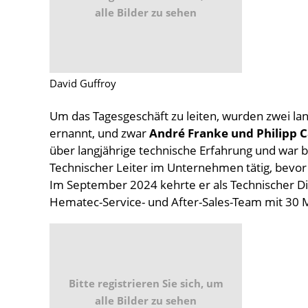
alle Bilder zu sehen
David Guffroy
Um das Tagesgeschäft zu leiten, wurden zwei lan
ernannt, und zwar
André Franke und Philipp 
über langjährige technische Erfahrung und war be
Technischer Leiter im Unternehmen tätig, bevo
Im September 2024 kehrte er als Technischer Dir
Hematec-Service- und After-Sales-Team mit 30 M
Bitte registrieren Sie sich, um
alle Bilder zu sehen