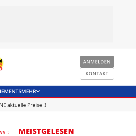
ANMELDEN
KONTAKT
NEMENTS
MEHR
ENKONVERTER
KONTAKT
E aktuelle Preise !!
MEISTGELESEN
WS