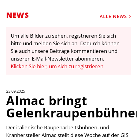
STELLEN
NEWS
MARKTPLATZ
ALLE NEWS
ABONNEMENTS
Um alle Bilder zu sehen, registrieren Sie sich
VIDEOS
bitte und melden Sie sich an. Dadurch können
BIBLIOTHEK
Sie auch unsere Beiträge kommentieren und
unseren E-Mail-Newsletter abonnieren.
KRAN & BÜHNE
Klicken Sie hier, um sich zu registrieren
MEDIADATEN
WÄHRUNGSRECHNER
23.09.2025
EINHEITENKONVERTER
Almac bringt
KONTAKT
Gelenkraupenbühne
Der italienische Raupenarbeitsbühnen- und
Kranhersteller Almac stellt diese Woche auf der GIS