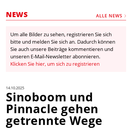
STELLEN
NEWS
MARKTPLATZ
ALLE NEWS
ABONNEMENTS
Um alle Bilder zu sehen, registrieren Sie sich
VIDEOS
bitte und melden Sie sich an. Dadurch können
BIBLIOTHEK
Sie auch unsere Beiträge kommentieren und
unseren E-Mail-Newsletter abonnieren.
KRAN & BÜHNE
Klicken Sie hier, um sich zu registrieren
MEDIADATEN
WÄHRUNGSRECHNER
14.10.2025
EINHEITENKONVERTER
Sinoboom und
KONTAKT
Pinnacle gehen
getrennte Wege