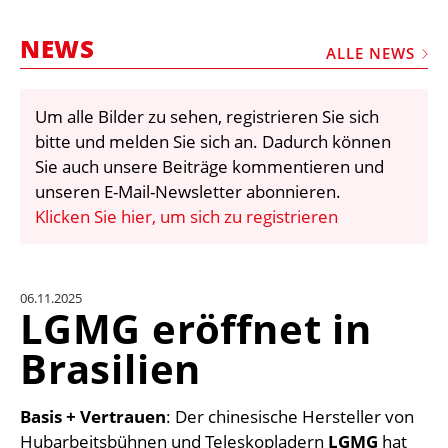
STELLEN
NEWS
MARKTPLATZ
ALLE NEWS
ABONNEMENTS
Um alle Bilder zu sehen, registrieren Sie sich
VIDEOS
bitte und melden Sie sich an. Dadurch können
BIBLIOTHEK
Sie auch unsere Beiträge kommentieren und
unseren E-Mail-Newsletter abonnieren.
KRAN & BÜHNE
Klicken Sie hier, um sich zu registrieren
MEDIADATEN
WÄHRUNGSRECHNER
06.11.2025
EINHEITENKONVERTER
LGMG eröffnet in
KONTAKT
Brasilien
Basis + Vertrauen
: Der chinesische Hersteller von
Hubarbeitsbühnen und Teleskopladern
LGMG
hat