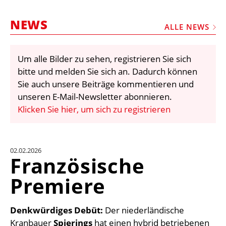
STELLEN
NEWS
MARKTPLATZ
ALLE NEWS
ABONNEMENTS
Um alle Bilder zu sehen, registrieren Sie sich
VIDEOS
bitte und melden Sie sich an. Dadurch können
BIBLIOTHEK
Sie auch unsere Beiträge kommentieren und
unseren E-Mail-Newsletter abonnieren.
KRAN & BÜHNE
Klicken Sie hier, um sich zu registrieren
MEDIADATEN
WÄHRUNGSRECHNER
02.02.2026
EINHEITENKONVERTER
Französische
KONTAKT
Premiere
Denkwürdiges Debüt:
Der niederländische
Kranbauer
Spierings
hat einen hybrid betriebenen