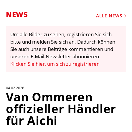
STELLEN
NEWS
MARKTPLATZ
ALLE NEWS
ABONNEMENTS
Um alle Bilder zu sehen, registrieren Sie sich
VIDEOS
bitte und melden Sie sich an. Dadurch können
BIBLIOTHEK
Sie auch unsere Beiträge kommentieren und
unseren E-Mail-Newsletter abonnieren.
KRAN & BÜHNE
Klicken Sie hier, um sich zu registrieren
MEDIADATEN
WÄHRUNGSRECHNER
04.02.2026
EINHEITENKONVERTER
Van Ommeren
KONTAKT
offizieller Händler
für Aichi