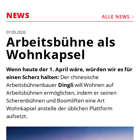
STELLEN
NEWS
MARKTPLATZ
ALLE NEWS
ABONNEMENTS
07.05.2026
Arbeitsbühne als
VIDEOS
Wohnkapsel
BIBLIOTHEK
KRAN & BÜHNE
Wenn heute der 1. April wäre, würden wir es für
MEDIADATEN
einen Scherz halten:
Der chinesische
Arbeitsbühnenbauer
Dingli
will Wohnen auf
WÄHRUNGSRECHNER
Arbeitsbühnen ermöglichen, indem er seinen
EINHEITENKONVERTER
Scherenbühnen und Boomliften eine Art
Wohnkapsel anstelle der üblichen Plattform
KONTAKT
aufsetzt.