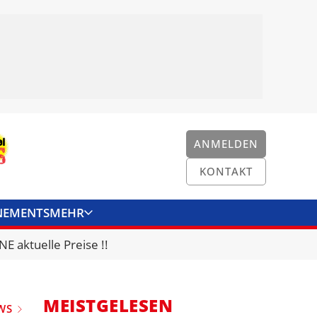
ANMELDEN
KONTAKT
NEMENTS
MEHR
ENKONVERTER
KONTAKT
E aktuelle Preise !!
MEISTGELESEN
WS