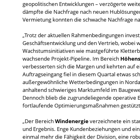
geopolitischen Entwicklungen – verzögerte weit
dämpfte die Nachfrage nach neuen Hublösungen. 
Vermietung konnten die schwache Nachfrage na
„Trotz der aktuellen Rahmenbedingungen investie
Geschäftsentwicklung und den Vertrieb, wobei 
Wachstumsinitiativen wie mastgeführte Kletterb
wachsende Projekt-Pipeline. Im Bereich
Höhensi
verbesserten sich die Margen und kehrten auf e
Auftragseingang fiel in diesem Quartal etwas sc
außergewöhnliche Wetterbedingungen in Nordam
anhaltend schwieriges Marktumfeld im Baugewer
Dennoch blieb die zugrundeliegende operative E
fortlaufende Optimierungsmaßnahmen gestützt
„Der Bereich
Windenergie
verzeichnete ein sta
und Ergebnis. Enge Kundenbeziehungen und eine
einmal mehr die Fähigkeit der Division, eine robu