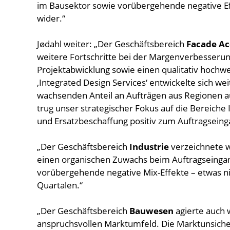
im Bausektor sowie vorübergehende negative Ef
wider.“
Jødahl weiter: „Der Geschäftsbereich
Facade Ac
weitere Fortschritte bei der Margenverbesserung 
Projektabwicklung sowie einen qualitativ hochw
‚Integrated Design Services‘ entwickelte sich we
wachsenden Anteil an Aufträgen aus Regionen 
trug unser strategischer Fokus auf die Bereiche
und Ersatzbeschaffung positiv zum Auftragseinga
„Der Geschäftsbereich
Industrie
verzeichnete w
einen organischen Zuwachs beim Auftragseingang;
vorübergehende negative Mix-Effekte – etwas n
Quartalen.“
„Der Geschäftsbereich
Bauwesen
agierte auch 
anspruchsvollen Marktumfeld. Die Marktunsicherh