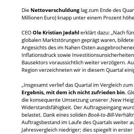
Die
Nettoverschuldung
lag zum Ende des Quart
Millionen Euro) knapp unter einem Prozent höher
CEO
Ole Kristian Jødahl
erklärt dazu: „Nach fün
globalen Marktstörungen geprägt waren, bildet
Angesichts des im Nahen Osten ausgebrochenen
Inflationsdruck sowie Investitionsunsicherheiten
Bausektors voraussichtlich weiter verzögern. A
Region verzeichneten wir in diesem Quartal eini
„Insgesamt verlief das Quartal im Vergleich zum
Ergebnis, mit dem ich nicht zufrieden bin
. G
die konsequente Umsetzung unserer ‚New Height
Widerstandsfähigkeit. Der Auftragseingang wur
belastet. Dank eines soliden
Book-to-Bill
-Verhält
Auftragsbestand im Laufe des Quartals weiter a
Jahresvergleich niedriger; dies spiegelt in erst