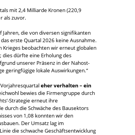
als mit 2,4 Milliarde Kronen (220,9
 als zuvor.
f Jahren, die von diversen signifikanten
e das erste Quartal 2026 keine Ausnahme.
 Krieges beobachten wir erneut globalen
; dies dürfte eine Erholung des
ufgrund unserer Präsenz in der Nahost-
ge geringfügige lokale Auswirkungen.“
 Vorjahresquartal
eher verhalten – ein
leichwohl bewies die Firmengruppe durch
s‘-Strategie erneut ihre
de durch die Schwäche des Bausektors
nisses von 1,08 konnten wir den
usbauen. Der Umsatz lag im
er Linie die schwache Geschäftsentwicklung