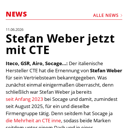
STELLEN
NEWS
MARKTPLATZ
ALLE NEWS
ABONNEMENTS
11.06.2026
Stefan Weber jetzt
VIDEOS
mit CTE
BIBLIOTHEK
KRAN & BÜHNE
Iteco, GSR, Airo, Socage...:
Der italienische
MEDIADATEN
Hersteller CTE hat die Ernennung von
Stefan Weber
für sein Vertriebsteam bekanntgegeben. Was
WÄHRUNGSRECHNER
zunächst einmal einigermaßen überrascht, denn
EINHEITENKONVERTER
schließlich war Stefan Weber ja bereits
seit Anfang 2023
bei Socage und damit, zumindest
KONTAKT
seit August 2025, für ein und dieselbe
Firmengruppe tätig. Denn seitdem hat Socage ja
die Mehrheit an CTE inne
, sodass beide Marken
seitdem unter einem Dach und in einer