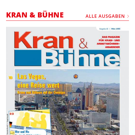
STELLEN
KRAN & BÜHNE
MARKTPLATZ
ALLE AUSGABEN
ABONNEMENTS
VIDEOS
BIBLIOTHEK
KRAN & BÜHNE
MEDIADATEN
WÄHRUNGSRECHNER
EINHEITENKONVERTER
KONTAKT