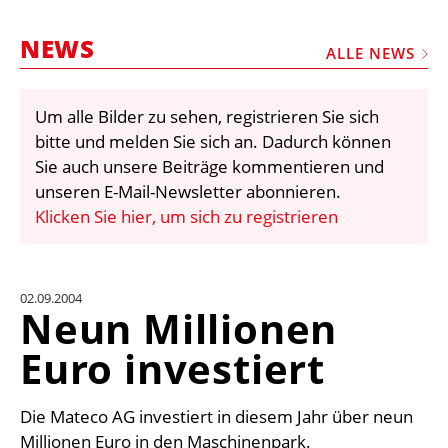
STELLEN
NEWS
MARKTPLATZ
ALLE NEWS
ABONNEMENTS
Um alle Bilder zu sehen, registrieren Sie sich
VIDEOS
bitte und melden Sie sich an. Dadurch können
BIBLIOTHEK
Sie auch unsere Beiträge kommentieren und
unseren E-Mail-Newsletter abonnieren.
KRAN & BÜHNE
Klicken Sie hier, um sich zu registrieren
MEDIADATEN
WÄHRUNGSRECHNER
02.09.2004
EINHEITENKONVERTER
Neun Millionen
KONTAKT
Euro investiert
Die Mateco AG investiert in diesem Jahr über neun
Millionen Euro in den Maschinenpark.