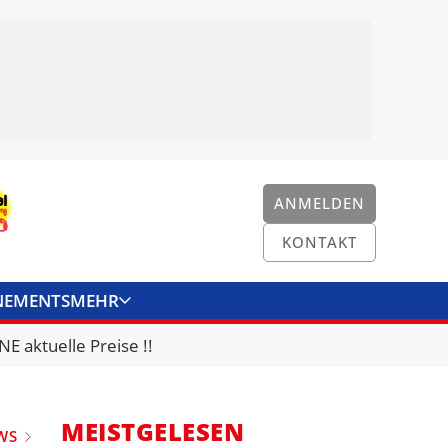
ANMELDEN
KONTAKT
NEMENTS
MEHR
ENKONVERTER
KONTAKT
E aktuelle Preise !!
MEISTGELESEN
WS