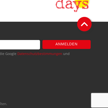
ANMELDEN
die Google
Datenschutzbestimmungen
und
lten.