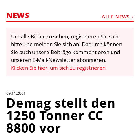
STELLEN
NEWS
MARKTPLATZ
ALLE NEWS
ABONNEMENTS
Um alle Bilder zu sehen, registrieren Sie sich
VIDEOS
bitte und melden Sie sich an. Dadurch können
BIBLIOTHEK
Sie auch unsere Beiträge kommentieren und
unseren E-Mail-Newsletter abonnieren.
KRAN & BÜHNE
Klicken Sie hier, um sich zu registrieren
MEDIADATEN
WÄHRUNGSRECHNER
09.11.2001
EINHEITENKONVERTER
Demag stellt den
KONTAKT
1250 Tonner CC
8800 vor