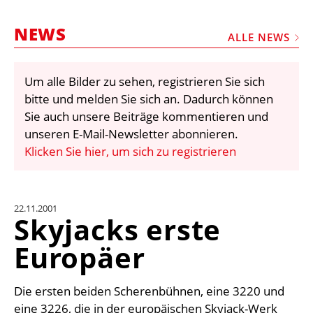
STELLEN
NEWS
MARKTPLATZ
ALLE NEWS
ABONNEMENTS
Um alle Bilder zu sehen, registrieren Sie sich
VIDEOS
bitte und melden Sie sich an. Dadurch können
BIBLIOTHEK
Sie auch unsere Beiträge kommentieren und
unseren E-Mail-Newsletter abonnieren.
KRAN & BÜHNE
Klicken Sie hier, um sich zu registrieren
MEDIADATEN
WÄHRUNGSRECHNER
22.11.2001
EINHEITENKONVERTER
Skyjacks erste
KONTAKT
Europäer
Die ersten beiden Scherenbühnen, eine 3220 und
eine 3226, die in der europäischen Skyjack-Werk