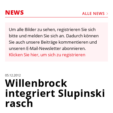
STELLEN
NEWS
MARKTPLATZ
ALLE NEWS
ABONNEMENTS
Um alle Bilder zu sehen, registrieren Sie sich
VIDEOS
bitte und melden Sie sich an. Dadurch können
BIBLIOTHEK
Sie auch unsere Beiträge kommentieren und
unseren E-Mail-Newsletter abonnieren.
KRAN & BÜHNE
Klicken Sie hier, um sich zu registrieren
MEDIADATEN
WÄHRUNGSRECHNER
05.12.2012
EINHEITENKONVERTER
Willenbrock
KONTAKT
integriert Slupinski
rasch