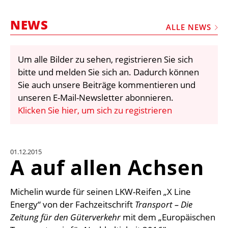
STELLEN
NEWS
MARKTPLATZ
ALLE NEWS
ABONNEMENTS
Um alle Bilder zu sehen, registrieren Sie sich
VIDEOS
bitte und melden Sie sich an. Dadurch können
BIBLIOTHEK
Sie auch unsere Beiträge kommentieren und
unseren E-Mail-Newsletter abonnieren.
KRAN & BÜHNE
Klicken Sie hier, um sich zu registrieren
MEDIADATEN
WÄHRUNGSRECHNER
01.12.2015
EINHEITENKONVERTER
A auf allen Achsen
KONTAKT
Michelin wurde für seinen LKW-Reifen „X Line
Energy“ von der Fachzeitschrift
Transport – Die
Zeitung für den Güterverkehr
mit dem „Europäischen