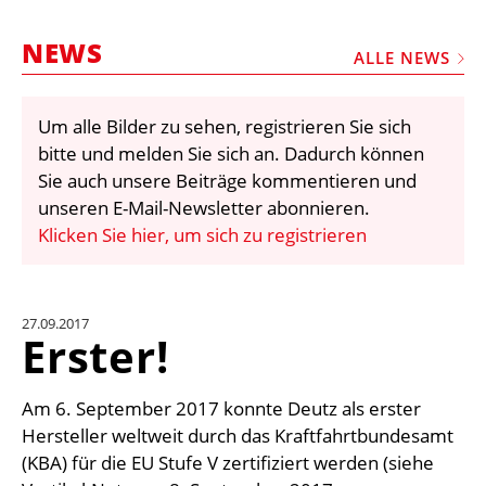
STELLEN
NEWS
MARKTPLATZ
ALLE NEWS
ABONNEMENTS
Um alle Bilder zu sehen, registrieren Sie sich
VIDEOS
bitte und melden Sie sich an. Dadurch können
BIBLIOTHEK
Sie auch unsere Beiträge kommentieren und
unseren E-Mail-Newsletter abonnieren.
KRAN & BÜHNE
Klicken Sie hier, um sich zu registrieren
MEDIADATEN
WÄHRUNGSRECHNER
27.09.2017
EINHEITENKONVERTER
Erster!
KONTAKT
Am 6. September 2017 konnte Deutz als erster
Hersteller weltweit durch das Kraftfahrtbundesamt
(KBA) für die EU Stufe V zertifiziert werden (siehe