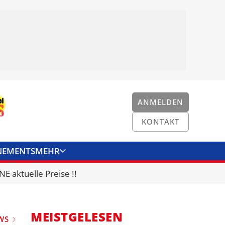
ANMELDEN
KONTAKT
NEMENTS
MEHR
ENKONVERTER
KONTAKT
E aktuelle Preise !!
MEISTGELESEN
WS