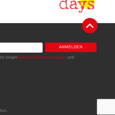
ANMELDEN
die Google
Datenschutzbestimmungen
und
lten.