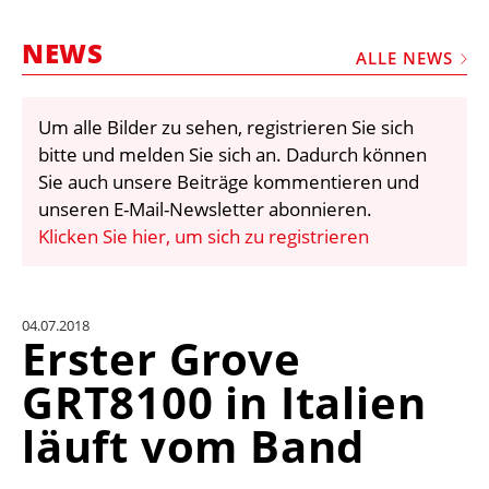
STELLEN
NEWS
MARKTPLATZ
ALLE NEWS
ABONNEMENTS
Um alle Bilder zu sehen, registrieren Sie sich
VIDEOS
bitte und melden Sie sich an. Dadurch können
BIBLIOTHEK
Sie auch unsere Beiträge kommentieren und
unseren E-Mail-Newsletter abonnieren.
KRAN & BÜHNE
Klicken Sie hier, um sich zu registrieren
MEDIADATEN
WÄHRUNGSRECHNER
04.07.2018
EINHEITENKONVERTER
Erster Grove
KONTAKT
GRT8100 in Italien
läuft vom Band