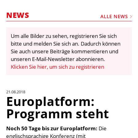
STELLEN
NEWS
MARKTPLATZ
ALLE NEWS
ABONNEMENTS
Um alle Bilder zu sehen, registrieren Sie sich
VIDEOS
bitte und melden Sie sich an. Dadurch können
BIBLIOTHEK
Sie auch unsere Beiträge kommentieren und
unseren E-Mail-Newsletter abonnieren.
KRAN & BÜHNE
Klicken Sie hier, um sich zu registrieren
MEDIADATEN
WÄHRUNGSRECHNER
21.08.2018
EINHEITENKONVERTER
Europlatform:
KONTAKT
Programm steht
Noch 50 Tage bis zur Europlatform:
Die
englischsprachige Konferenz (mit