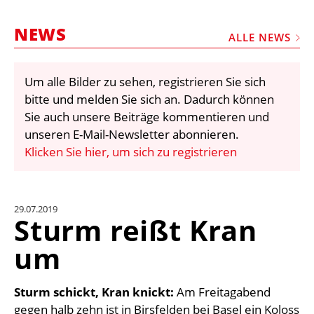
STELLEN
NEWS
MARKTPLATZ
ALLE NEWS
ABONNEMENTS
Um alle Bilder zu sehen, registrieren Sie sich
VIDEOS
bitte und melden Sie sich an. Dadurch können
BIBLIOTHEK
Sie auch unsere Beiträge kommentieren und
unseren E-Mail-Newsletter abonnieren.
KRAN & BÜHNE
Klicken Sie hier, um sich zu registrieren
MEDIADATEN
WÄHRUNGSRECHNER
29.07.2019
EINHEITENKONVERTER
Sturm reißt Kran
KONTAKT
um
Sturm schickt, Kran knickt:
Am Freitagabend
gegen halb zehn ist in Birsfelden bei Basel ein Koloss