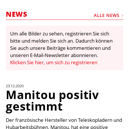
STELLEN
NEWS
MARKTPLATZ
ALLE NEWS
ABONNEMENTS
Um alle Bilder zu sehen, registrieren Sie sich
VIDEOS
bitte und melden Sie sich an. Dadurch können
BIBLIOTHEK
Sie auch unsere Beiträge kommentieren und
unseren E-Mail-Newsletter abonnieren.
KRAN & BÜHNE
Klicken Sie hier, um sich zu registrieren
MEDIADATEN
WÄHRUNGSRECHNER
23.12.2020
EINHEITENKONVERTER
Manitou positiv
KONTAKT
gestimmt
Der französische Hersteller von Teleskopladern und
Hubarbeitsbühnen, Manitou, hat eine positive