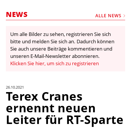
STELLEN
NEWS
MARKTPLATZ
ALLE NEWS
ABONNEMENTS
Um alle Bilder zu sehen, registrieren Sie sich
VIDEOS
bitte und melden Sie sich an. Dadurch können
BIBLIOTHEK
Sie auch unsere Beiträge kommentieren und
unseren E-Mail-Newsletter abonnieren.
KRAN & BÜHNE
Klicken Sie hier, um sich zu registrieren
MEDIADATEN
WÄHRUNGSRECHNER
26.10.2021
EINHEITENKONVERTER
Terex Cranes
KONTAKT
ernennt neuen
Leiter für RT-Sparte