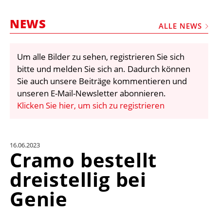
STELLEN
NEWS
MARKTPLATZ
ALLE NEWS
ABONNEMENTS
Um alle Bilder zu sehen, registrieren Sie sich
VIDEOS
bitte und melden Sie sich an. Dadurch können
BIBLIOTHEK
Sie auch unsere Beiträge kommentieren und
unseren E-Mail-Newsletter abonnieren.
KRAN & BÜHNE
Klicken Sie hier, um sich zu registrieren
MEDIADATEN
WÄHRUNGSRECHNER
16.06.2023
EINHEITENKONVERTER
Cramo bestellt
KONTAKT
dreistellig bei
Genie