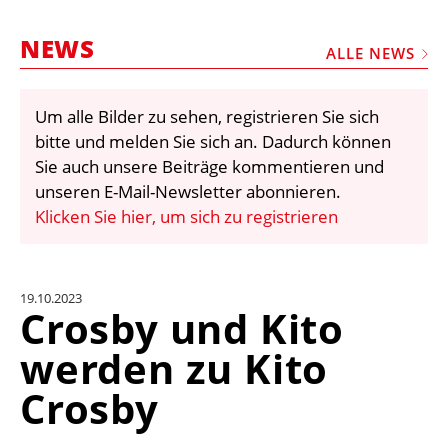
STELLEN
NEWS
MARKTPLATZ
ALLE NEWS
ABONNEMENTS
Um alle Bilder zu sehen, registrieren Sie sich
VIDEOS
bitte und melden Sie sich an. Dadurch können
BIBLIOTHEK
Sie auch unsere Beiträge kommentieren und
unseren E-Mail-Newsletter abonnieren.
KRAN & BÜHNE
Klicken Sie hier, um sich zu registrieren
MEDIADATEN
WÄHRUNGSRECHNER
19.10.2023
EINHEITENKONVERTER
Crosby und Kito
KONTAKT
werden zu Kito
Crosby