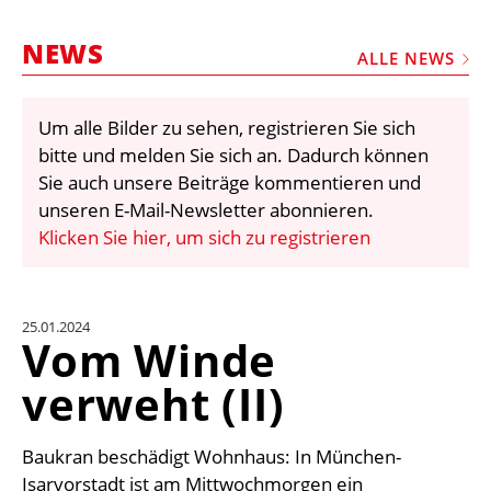
STELLEN
NEWS
MARKTPLATZ
ALLE NEWS
ABONNEMENTS
Um alle Bilder zu sehen, registrieren Sie sich
VIDEOS
bitte und melden Sie sich an. Dadurch können
BIBLIOTHEK
Sie auch unsere Beiträge kommentieren und
unseren E-Mail-Newsletter abonnieren.
KRAN & BÜHNE
Klicken Sie hier, um sich zu registrieren
MEDIADATEN
WÄHRUNGSRECHNER
25.01.2024
EINHEITENKONVERTER
Vom Winde
KONTAKT
verweht (II)
Baukran beschädigt Wohnhaus: In München-
Isarvorstadt ist am Mittwochmorgen ein