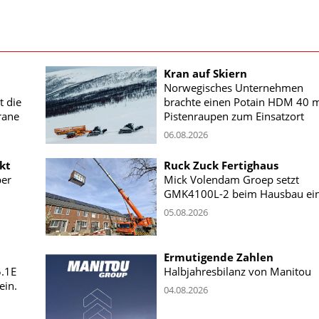
Kran auf Skiern
Norwegisches Unternehmen
t die
brachte einen Potain HDM 40 m
rane
Pistenraupen zum Einsatzort
06.08.2026
kt
Ruck Zuck Fertighaus
ber
Mick Volendam Groep setzt
GMK4100L-2 beim Hausbau ei
05.08.2026
Ermutigende Zahlen
5.1E
Halbjahresbilanz von Manitou
ein.
04.08.2026