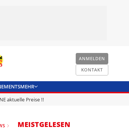
ANMELDEN
KONTAKT
NEMENTS
MEHR
ENKONVERTER
KONTAKT
E aktuelle Preise !!
MEISTGELESEN
WS