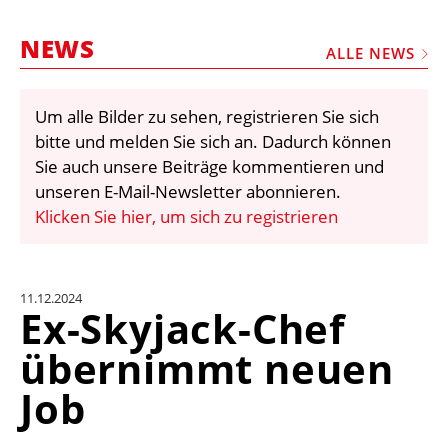
STELLEN
NEWS
MARKTPLATZ
ALLE NEWS
ABONNEMENTS
Um alle Bilder zu sehen, registrieren Sie sich
VIDEOS
bitte und melden Sie sich an. Dadurch können
BIBLIOTHEK
Sie auch unsere Beiträge kommentieren und
unseren E-Mail-Newsletter abonnieren.
KRAN & BÜHNE
Klicken Sie hier, um sich zu registrieren
MEDIADATEN
WÄHRUNGSRECHNER
11.12.2024
EINHEITENKONVERTER
Ex-Skyjack-Chef
KONTAKT
übernimmt neuen
Job