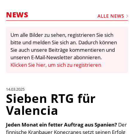
STELLEN
NEWS
MARKTPLATZ
ALLE NEWS
ABONNEMENTS
Um alle Bilder zu sehen, registrieren Sie sich
VIDEOS
bitte und melden Sie sich an. Dadurch können
BIBLIOTHEK
Sie auch unsere Beiträge kommentieren und
unseren E-Mail-Newsletter abonnieren.
KRAN & BÜHNE
Klicken Sie hier, um sich zu registrieren
MEDIADATEN
WÄHRUNGSRECHNER
14.03.2025
EINHEITENKONVERTER
Sieben RTG für
KONTAKT
Valencia
Jeden Monat ein fetter Auftrag aus Spanien?
Der
finnische Kranbauer Konecranes setzt seinen Erfolg