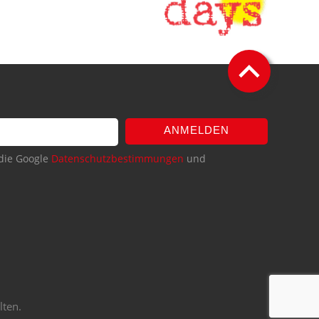
ANMELDEN
die Google
Datenschutzbestimmungen
und
lten.