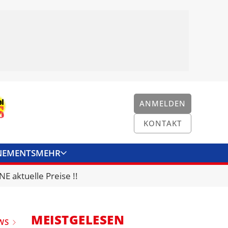
ANMELDEN
KONTAKT
NEMENTS
MEHR
ENKONVERTER
KONTAKT
E aktuelle Preise !!
MEISTGELESEN
WS