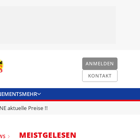
ANMELDEN
KONTAKT
NEMENTS
MEHR
ENKONVERTER
KONTAKT
E aktuelle Preise !!
MEISTGELESEN
WS