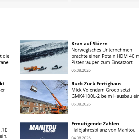
Kran auf Skiern
Norwegisches Unternehmen
t die
brachte einen Potain HDM 40 m
rane
Pistenraupen zum Einsatzort
06.08.2026
kt
Ruck Zuck Fertighaus
ber
Mick Volendam Groep setzt
GMK4100L-2 beim Hausbau ei
05.08.2026
Ermutigende Zahlen
5.1E
Halbjahresbilanz von Manitou
ein.
04.08.2026